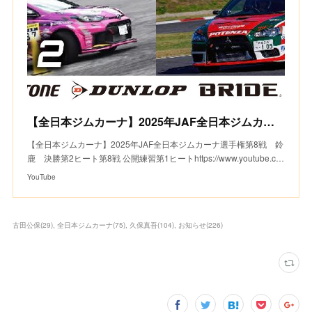
【全日本ジムカーナ】2025年JAF全日本ジムカーナ選手権第8戦 鈴鹿 決勝第2ヒート
【全日本ジムカーナ】2025年JAF全日本ジムカーナ選手権第8戦 鈴
鹿 決勝第2ヒート第8戦 公開練習第1ヒートhttps://www.youtube.c…
YouTube
古田公保
(
29
)
全日本ジムカーナ
(
75
)
久保真吾
(
104
)
お知らせ
(
226
)