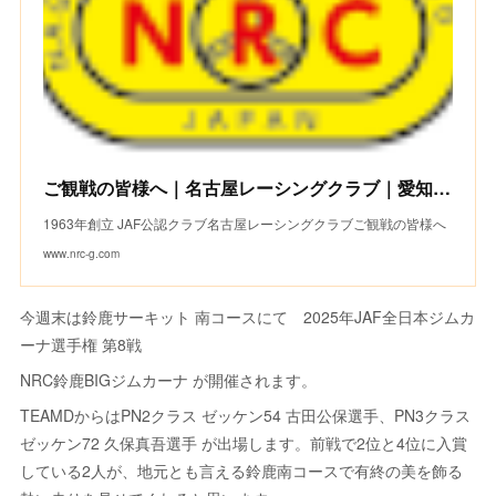
ご観戦の皆様へ｜名古屋レーシングクラブ｜愛知県名古屋市のJAF公認クラブ
1963年創立 JAF公認クラブ名古屋レーシングクラブご観戦の皆様へ
www.nrc-g.com
今週末は鈴鹿サーキット 南コースにて 2025年JAF全日本ジムカ
ーナ選手権 第8戦
NRC鈴鹿BIGジムカーナ が開催されます。
TEAMDからはPN2クラス ゼッケン54 古田公保選手、PN3クラス
ゼッケン72 久保真吾選手 が出場します。前戦で2位と4位に入賞
している2人が、地元とも言える鈴鹿南コースで有終の美を飾る