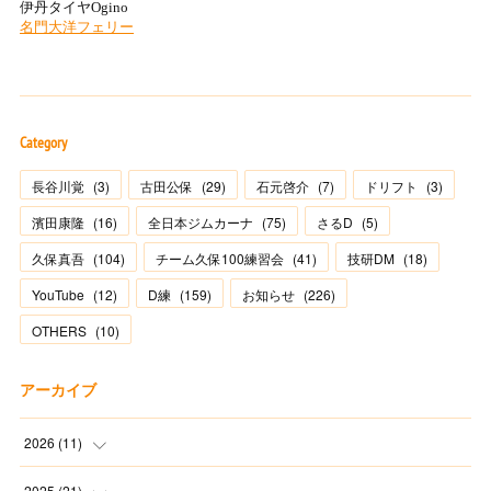
Category
長谷川覚
(
3
)
古田公保
(
29
)
石元啓介
(
7
)
ドリフト
(
3
)
濱田康隆
(
16
)
全日本ジムカーナ
(
75
)
さるD
(
5
)
久保真吾
(
104
)
チーム久保100練習会
(
41
)
技研DM
(
18
)
YouTube
(
12
)
D練
(
159
)
お知らせ
(
226
)
OTHERS
(
10
)
アーカイブ
2026
(
11
)
(
2
)
2025
(
21
)