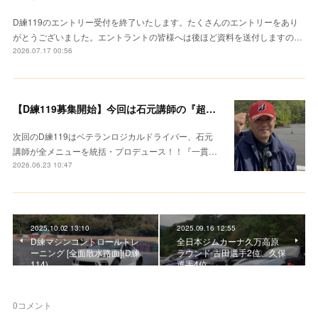
D練119のエントリー受付を終了いたします。たくさんのエントリーをあり
がとうございました。エントラントの皆様へは後ほど資料を送付しますの…
2026.07.17 00:56
【D練119募集開始】今回は石元講師の『超集中レクチャー』
次回のD練119はベテランロジカルドライバー、石元
講師が全メニューを統括・プロデュース！！『一貫…
2026.06.23 10:47
2025.10.02 13:10
2025.09.16 12:55
D練マシンコントロールトレ
全日本ジムカーナ久万高原
ーニング [全面散水路面](D練
ラウンド 古田選手2位、久保
114)
選手4位
0
コメント