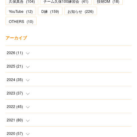
久保真吾
(
104
)
チーム久保100練習会
(
41
)
技研DM
(
18
)
YouTube
(
12
)
D練
(
159
)
お知らせ
(
226
)
OTHERS
(
10
)
アーカイブ
2026
(
11
)
(
2
)
2025
(
21
)
(
1
)
(
1
)
2024
(
35
)
(
3
)
(
1
)
(
3
)
2023
(
37
)
(
1
)
(
2
)
(
1
)
(
3
)
2022
(
45
)
(
3
)
(
1
)
(
1
)
(
4
)
(
2
)
2021
(
80
)
(
1
)
(
1
)
(
4
)
(
3
)
(
2
)
(
6
)
2020
(
57
)