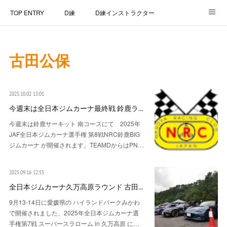
TOP ENTRY
D練
D練インストラクター
D練リザルト
Lap Recorder
SPECIAL THANKS
古田公保
CONTACT
2025.10.02 13:01
今週末は全日本ジムカーナ最終戦 鈴鹿ラ…
今週末は鈴鹿サーキット 南コースにて 2025年
JAF全日本ジムカーナ選手権 第8戦NRC鈴鹿BIG
ジムカーナ が開催されます。TEAMDからはPN…
2025.09.16 12:55
全日本ジムカーナ久万高原ラウンド 古田…
9月13-14日に愛媛県の ハイランドパークみかわ
で開催されました、2025年全日本ジムカーナ選
手権第7戦 スーパースラローム in 久万高原 に…