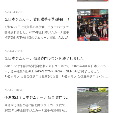
2025.07.28 05:41
全日本ジムカーナ 古田選手今季2勝目！！
7月26-27日に滋賀県の奥伊吹モーターパークで
開催されました、2025年全日本ジムカーナ選手
権第6戦 天下分け目のジムカーナ決戦！ALL JA…
2025.06.03 10:11
全日本ジムカーナ 仙台赤門ラウンド 終了しました
5/31〜6/1に仙台の赤門自動車テストコースにて 2025年JAF全日本ジムカ
ーナ選手権第4戦 ALL JAPAN GYMKHANA in SENDAI が終了しました。
PN2クラス 古田公保選手は見事2位入賞、PN3クラス 久保真吾選手はパイ…
2025.05.31 09:39
今週末は全日本ジムカーナ 仙台 赤門ラ…
今週末は仙台の赤門自動車テストコースにて
2025年JAF全日本ジムカーナ選手権第4戦 ALL