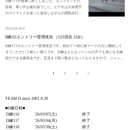
D練111が無事に終了しました、エントラントの
皆様、寒い中お疲れ様でした。ビデオは久保選手
のマイマイクを使った放送しながらの慣熟歩行…
2024.12.01 05:17
D練111エントリー受理状況 ［12/1現在 22台］
D練111のエントリー受理状況です。初めて〜初心者マークの方に継続して
きていただいて嬉しい限りです。D練はどんなジャンルの方でも身になる練
習ができる練習会です。定員まで残り数台となっておりますので、ジャン…
1
2
3