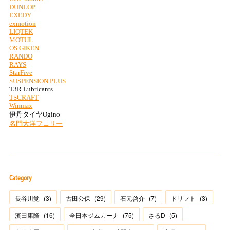
Category
長谷川覚
(
3
)
古田公保
(
29
)
石元啓介
(
7
)
ドリフト
(
3
)
濱田康隆
(
16
)
全日本ジムカーナ
(
75
)
さるD
(
5
)