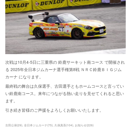
次戦は10月4-5日に三重県の 鈴鹿サーキット南コース で開催され
る 2025年全日本ジムカーナ選手権第8戦 ＮＲＣ鈴鹿ＢＩＧジム
カーナ になります。
最終戦の舞台は久保選手、古田選手ともホームコースと言ってい
い鈴鹿南コース。来年につながる熱い走りを見せてくれると思い
ます。
引き続き皆様のご声援をよろしくお願いいたします。
古田公保
(
29
)
全日本ジムカーナ
(
75
)
久保真吾
(
104
)
お知らせ
(
226
)