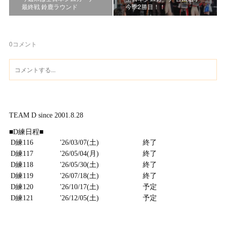
最終戦 鈴鹿ラウンド
今季2勝目！！
0
コメント