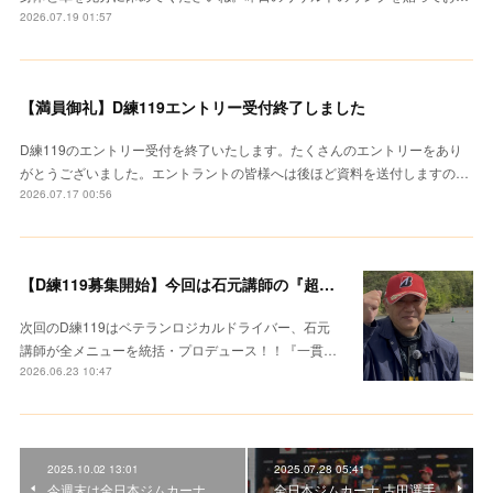
2026.07.19 01:57
【満員御礼】D練119エントリー受付終了しました
D練119のエントリー受付を終了いたします。たくさんのエントリーをあり
がとうございました。エントラントの皆様へは後ほど資料を送付しますの…
2026.07.17 00:56
【D練119募集開始】今回は石元講師の『超集中レクチャー』
次回のD練119はベテランロジカルドライバー、石元
講師が全メニューを統括・プロデュース！！『一貫…
2026.06.23 10:47
2025.10.02 13:01
2025.07.28 05:41
今週末は全日本ジムカーナ
全日本ジムカーナ 古田選手