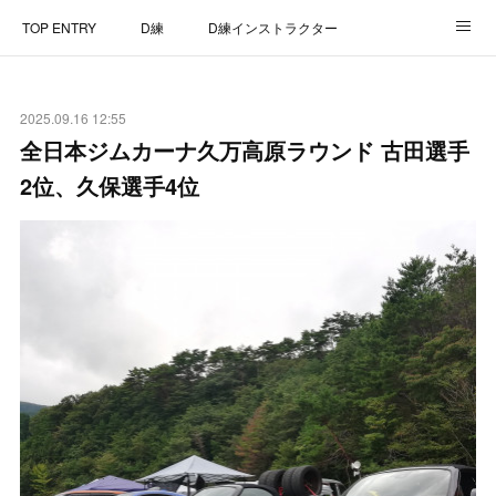
TOP ENTRY
D練
D練インストラクター
D練リザルト
Lap Recorder
SPECIAL THANKS
2025.09.16 12:55
CONTACT
全日本ジムカーナ久万高原ラウンド 古田選手
2位、久保選手4位