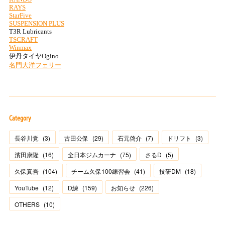
Category
長谷川覚
(
3
)
古田公保
(
29
)
石元啓介
(
7
)
ドリフト
(
3
)
濱田康隆
(
16
)
全日本ジムカーナ
(
75
)
さるD
(
5
)
久保真吾
(
104
)
チーム久保100練習会
(
41
)
技研DM
(
18
)
YouTube
(
12
)
D練
(
159
)
お知らせ
(
226
)
OTHERS
(
10
)