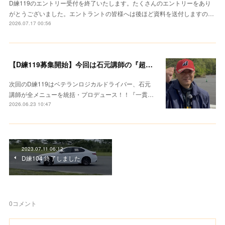
D練119のエントリー受付を終了いたします。たくさんのエントリーをあり
がとうございました。エントラントの皆様へは後ほど資料を送付しますの…
2026.07.17 00:56
【D練119募集開始】今回は石元講師の『超集中レクチャー』
次回のD練119はベテランロジカルドライバー、石元
講師が全メニューを統括・プロデュース！！『一貫…
2026.06.23 10:47
2023.07.11 06:12
D練104 終了しました
0
コメント