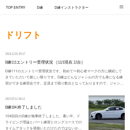
TOP ENTRY
D練
D練インストラクター
D練リザルト
Lap Recorder
SPECIAL THANKS
ドリフト
CONTACT
2024.12.01 05:17
D練111エントリー受理状況 ［12/1現在 22台］
D練111のエントリー受理状況です。初めて〜初心者マークの方に継続して
きていただいて嬉しい限りです。D練はどんなジャンルの方でも身になる練
習ができる練習会です。定員まで残り数台となっておりますので、ジャン…
2023.07.11 06:12
D練104 終了しました
104回目のD練が無事終了しました。暑い中、ド
ライビング理論とパート練習とロングコースでの
タイムアタックを堪能いただけたのではないか…