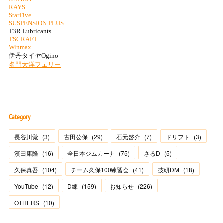
Category
長谷川覚
(
3
)
古田公保
(
29
)
石元啓介
(
7
)
ドリフト
(
3
)
濱田康隆
(
16
)
全日本ジムカーナ
(
75
)
さるD
(
5
)
久保真吾
(
104
)
チーム久保100練習会
(
41
)
技研DM
(
18
)
YouTube
(
12
)
D練
(
159
)
お知らせ
(
226
)
OTHERS
(
10
)