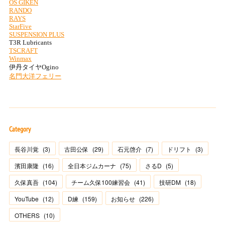
Category
長谷川覚
(
3
)
古田公保
(
29
)
石元啓介
(
7
)
ドリフト
(
3
)
濱田康隆
(
16
)
全日本ジムカーナ
(
75
)
さるD
(
5
)
久保真吾
(
104
)
チーム久保100練習会
(
41
)
技研DM
(
18
)
YouTube
(
12
)
D練
(
159
)
お知らせ
(
226
)
OTHERS
(
10
)