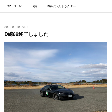
TOP ENTRY
D練
D練インストラクター
D練リザルト
Lap Recorder
SPECIAL THANKS
2020.01.19 00:23
CONTACT
D練88終了しました