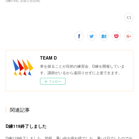
D練
(
159
)
お知らせ
(
226
)
TEAM D
車を操ることが目的の練習会、D練を開催していま
す。講師がいるから遠回りせずに上達できます。
フォロー
関連記事
D練119終了しました
D練119終了しました。皆様、暑い中お疲れ様でした。暑い1日でしたのでお