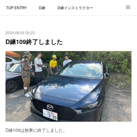
TOP ENTRY
D練
D練インストラクター
D練リザルト
Lap Recorder
SPECIAL THANKS
2024.08.05 05:23
CONTACT
D練109終了しました
D練109は無事に終了しました。