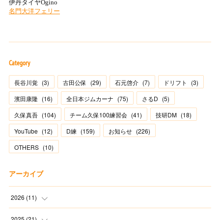
Category
長谷川覚
(
3
)
古田公保
(
29
)
石元啓介
(
7
)
ドリフト
(
3
)
濱田康隆
(
16
)
全日本ジムカーナ
(
75
)
さるD
(
5
)
久保真吾
(
104
)
チーム久保100練習会
(
41
)
技研DM
(
18
)
YouTube
(
12
)
D練
(
159
)
お知らせ
(
226
)
OTHERS
(
10
)
アーカイブ
2026
(
11
)
(
2
)
2025
(
21
)