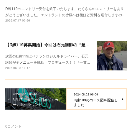
D練119のエントリー受付を終了いたします。たくさんのエントリーをあり
がとうございました。エントラントの皆様へは後ほど資料を送付しますの…
2026.07.17 00:56
【D練119募集開始】今回は石元講師の『超集中レクチャー』
次回のD練119はベテランロジカルドライバー、石元
講師が全メニューを統括・プロデュース！！『一貫…
2026.06.23 10:47
2024.08.17 08:48
2024.08.02 06:09
8月17・18日は全日本ジムカ
D練109のコース図を配信し
ーナ 菅生ラウンド
ました
0
コメント