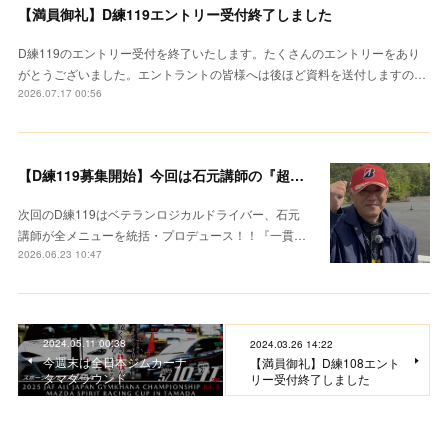
【満員御礼】D練119エントリー受付終了しました
D練119のエントリー受付を終了いたします。たくさんのエントリーをあり
がとうございました。エントラントの皆様へは後ほど資料を送付しますの…
2026.07.17 00:56
【D練119募集開始】今回は石元講師の『超集中レクチャー』
次回のD練119はベテランロジカルドライバー、石元
講師が全メニューを統括・プロデュース！！『一貫…
2026.06.23 10:47
2024.05.11 00:38
2024.03.26 14:22
今週末は全日本ジムカーナ
【満員御礼】D練108エント
タマダラウンド
リー受付終了しました