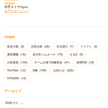
Category
長谷川覚
(
3
)
古田公保
(
29
)
石元啓介
(
7
)
ドリフト
(
3
)
濱田康隆
(
16
)
全日本ジムカーナ
(
75
)
さるD
(
5
)
久保真吾
(
104
)
チーム久保100練習会
(
41
)
技研DM
(
18
)
YouTube
(
12
)
D練
(
159
)
お知らせ
(
226
)
OTHERS
(
10
)
アーカイブ
2026
(
11
)