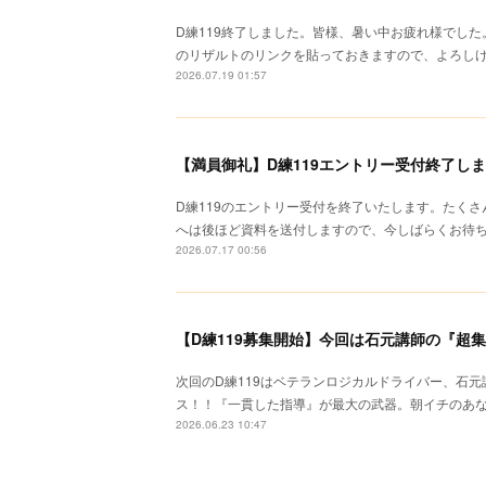
D練119終了しました。皆様、暑い中お疲れ様でし
のリザルトのリンクを貼っておきますので、よろしけれ
2026.07.19 01:57
【満員御礼】D練119エントリー受付終了し
D練119のエントリー受付を終了いたします。たく
へは後ほど資料を送付しますので、今しばらくお待
2026.07.17 00:56
【D練119募集開始】今回は石元講師の『超
次回のD練119はベテランロジカルドライバー、石
ス！！『一貫した指導』が最大の武器。朝イチのあ
2026.06.23 10:47