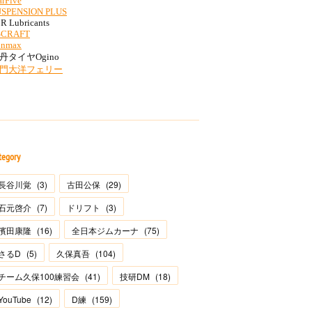
tegory
長谷川覚
(
3
)
古田公保
(
29
)
石元啓介
(
7
)
ドリフト
(
3
)
濱田康隆
(
16
)
全日本ジムカーナ
(
75
)
さるD
(
5
)
久保真吾
(
104
)
チーム久保100練習会
(
41
)
技研DM
(
18
)
YouTube
(
12
)
D練
(
159
)