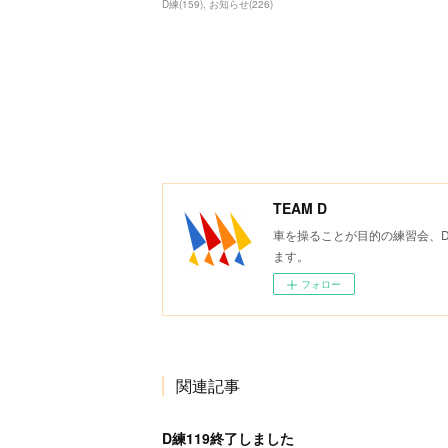
D練
(
159
)
お知らせ
(
226
)
TEAM D
車を操ることが目的の練習会、
ます。
フォロー
関連記事
D練119終了しました