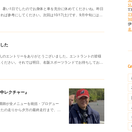
た。暑い1日でしたのでお身体と車を充分に休めてくださいね。昨日
ば参考にしてください。次回は10/17(土)です、9月中旬には…
ました
さんのエントリーをありがとうございました。エントラントの皆様
ちください。それでは明日、名阪スポーツランドでお待ちしてお…
Ca
集中レクチャー』
元講師が全メニューを統括・プロデュー
なたの走りから夕方の最終走行まで、…