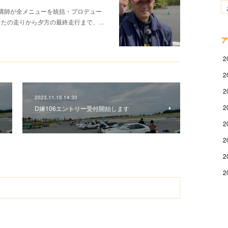
元講師が全メニューを統括・プロデュー
なたの走りから夕方の最終走行まで、…
ア
2
2
2
2023.11.15 14:30
2
D練106エントリー受付開始します
2
2
2
2