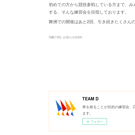
初めての方から競技参戦している方まで、み
する、そんな練習会を目指しております。
舞洲での開催はあと2回、引き続きたくさん
D練
(
159
)
お知らせ
(
226
)
TEAM D
車を操ることが目的の練習会、
ます。
フォロー