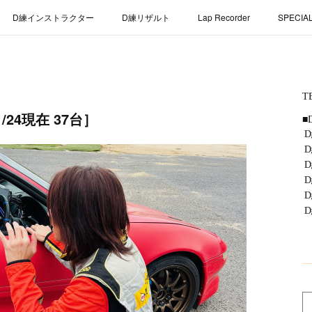
D練インストラクター
D練リザルト
Lap Recorder
SPECIA
24現在 37台］