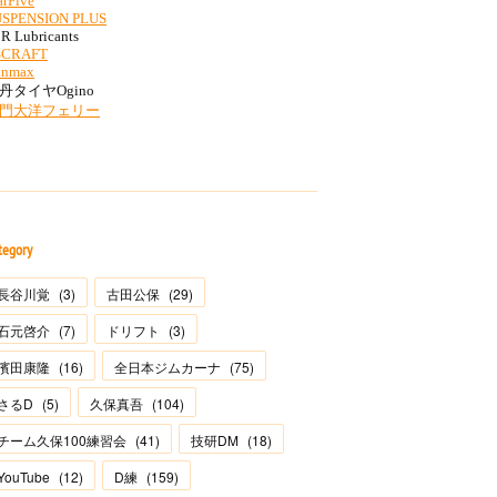
tegory
長谷川覚
(
3
)
古田公保
(
29
)
石元啓介
(
7
)
ドリフト
(
3
)
濱田康隆
(
16
)
全日本ジムカーナ
(
75
)
さるD
(
5
)
久保真吾
(
104
)
チーム久保100練習会
(
41
)
技研DM
(
18
)
YouTube
(
12
)
D練
(
159
)