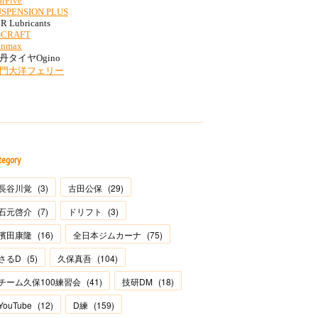
tegory
長谷川覚
(
3
)
古田公保
(
29
)
石元啓介
(
7
)
ドリフト
(
3
)
濱田康隆
(
16
)
全日本ジムカーナ
(
75
)
さるD
(
5
)
久保真吾
(
104
)
チーム久保100練習会
(
41
)
技研DM
(
18
)
YouTube
(
12
)
D練
(
159
)