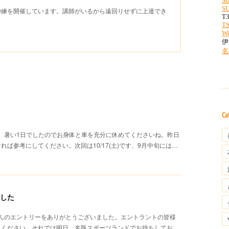
D練を開催しています。講師がいるから遠回りせずに上達でき
Ca
た。暑い1日でしたのでお身体と車を充分に休めてくださいね。昨日
ば参考にしてください。次回は10/17(土)です、9月中旬には…
ました
さんのエントリーをありがとうございました。エントラントの皆様
ちください。それでは明日、名阪スポーツランドでお待ちしてお…