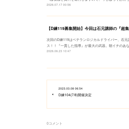
2026.07.17 00:56
【D練119募集開始】今回は石元講師の『超
次回のD練119はベテランロジカルドライバー、石
ス！！『一貫した指導』が最大の武器。朝イチのあ
2026.06.23 10:47
2023.03.08 06:54
D練104(7/8)開催決定
0
コメント