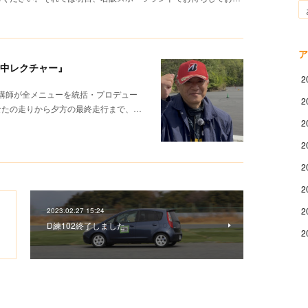
ア
集中レクチャー』
2
元講師が全メニューを統括・プロデュー
2
なたの走りから夕方の最終走行まで、…
2
2
2
2
2
2023.02.27 15:24
D練102終了しました
2