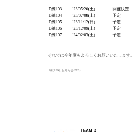
それでは今年度もよろしくお願いいたします
D練
(
159
)
お知らせ
(
226
)
TEAM D