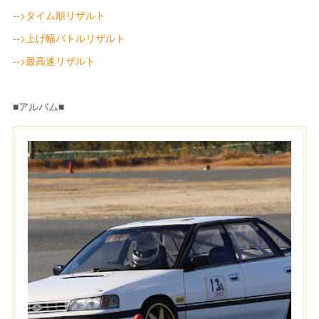
-->タイム順リザルト
-->上げ幅バトルリザルト
-->最高速リザルト
■アルバム■