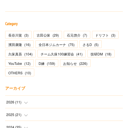
Category
長谷川覚
(
3
)
古田公保
(
29
)
石元啓介
(
7
)
ドリフト
(
3
)
濱田康隆
(
16
)
全日本ジムカーナ
(
75
)
さるD
(
5
)
久保真吾
(
104
)
チーム久保100練習会
(
41
)
技研DM
(
18
)
YouTube
(
12
)
D練
(
159
)
お知らせ
(
226
)
OTHERS
(
10
)
アーカイブ
2026
(
11
)
(
2
)
2025
(
21
)
(
1
)
(
1
)
2024
(
35
)