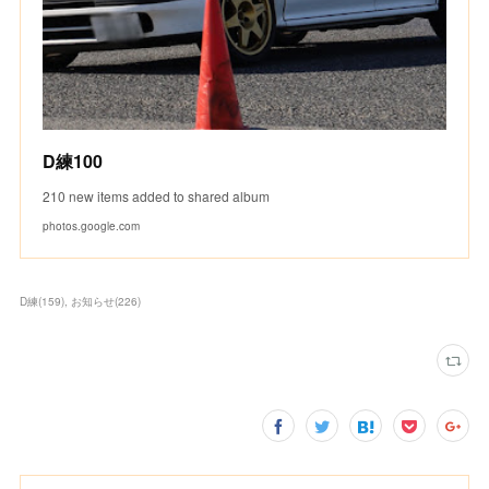
D練100
210 new items added to shared album
photos.google.com
D練
(
159
)
お知らせ
(
226
)