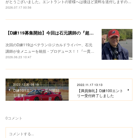
がとうございました。エントラントの皆様へは後ほど資料を送付しますの…
2026.07.17 00:56
【D練119募集開始】今回は石元講師の『超集中レクチャー』
次回のD練119はベテランロジカルドライバー、石元
講師が全メニューを統括・プロデュース！！『一貫…
2026.06.23 10:47
2022.12.30 09:19
2022.11.17 13:13
D練101エントリー受付開始
【満員御礼】D練100エント
します
リー受付終了しました
0
コメント