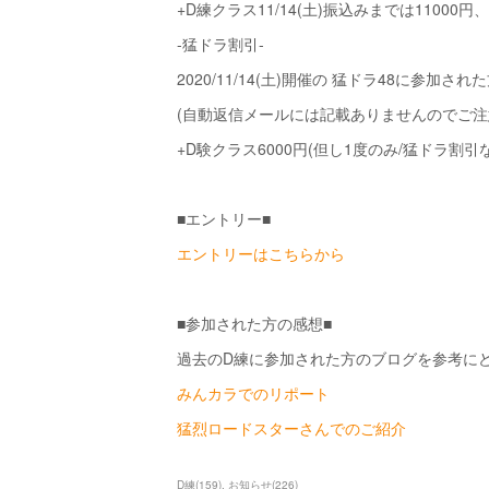
+D練クラス11/14(土)振込みまでは11000円、1
-猛ドラ割引-
2020/11/14(土)開催の 猛ドラ48に参加された
(自動返信メールには記載ありませんのでご注
+D験クラス6000円(但し1度のみ/猛ドラ割引
■エントリー■
エントリーはこちらから
■参加された方の感想■
過去のD練に参加された方のブログを参考に
みんカラでのリポート
猛烈ロードスターさんでのご紹介
D練
(
159
)
お知らせ
(
226
)