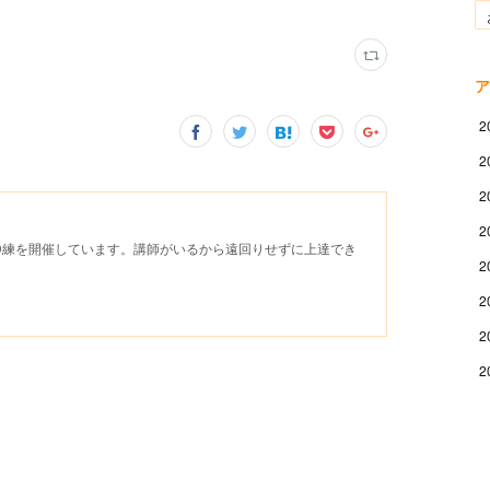
ア
2
2
2
2
D練を開催しています。講師がいるから遠回りせずに上達でき
2
2
2
2