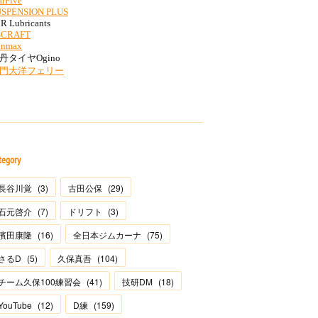
tegory
長谷川覚
(
3
)
古田公保
(
29
)
石元啓介
(
7
)
ドリフト
(
3
)
濱田康隆
(
16
)
全日本ジムカーナ
(
75
)
さるD
(
5
)
久保真吾
(
104
)
チーム久保100練習会
(
41
)
技研DM
(
18
)
YouTube
(
12
)
D練
(
159
)