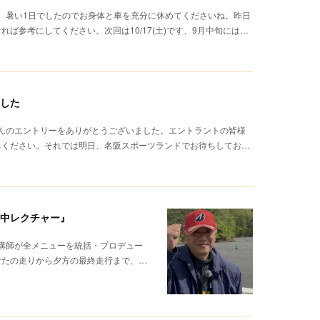
た。暑い1日でしたのでお身体と車を充分に休めてくださいね。昨日
ば参考にしてください。次回は10/17(土)です、9月中旬には…
ました
さんのエントリーをありがとうございました。エントラントの皆様
ちください。それでは明日、名阪スポーツランドでお待ちしてお…
集中レクチャー』
元講師が全メニューを統括・プロデュー
なたの走りから夕方の最終走行まで、…