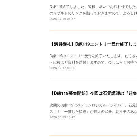
D練119終了しました。皆様、暑い中お疲れ様でし
のリザルトのリンクを貼っておきますので、よろしけれ
2026.07.19 01:57
【満員御礼】D練119エントリー受付終了し
D練119のエントリー受付を終了いたします。たく
へは後ほど資料を送付しますので、今しばらくお待
2026.07.17 00:56
【D練119募集開始】今回は石元講師の『超
次回のD練119はベテランロジカルドライバー、石
ス！！『一貫した指導』が最大の武器。朝イチのあ
2026.06.23 10:47