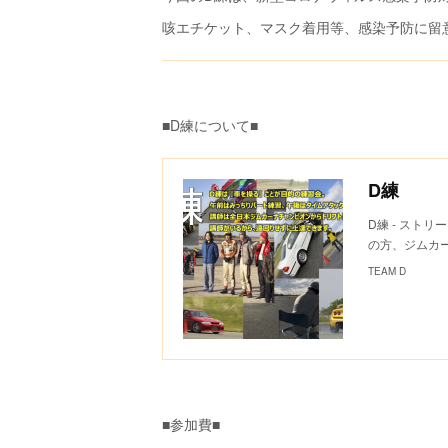
咳エチケット、マスク着用等、感染予防に留
■D練について■
D練
D練 - スト
の方、ジムカ
TEAM D
■参加費■