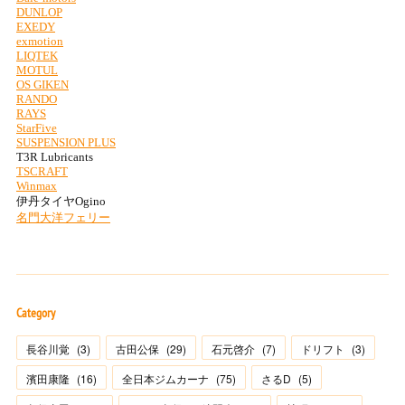
Category
長谷川覚
(
3
)
古田公保
(
29
)
石元啓介
(
7
)
ドリフト
(
3
)
濱田康隆
(
16
)
全日本ジムカーナ
(
75
)
さるD
(
5
)