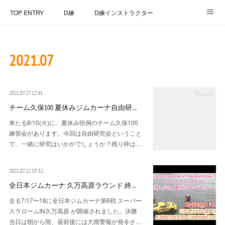
TOP ENTRY
D練
D練インストラクター
D練リザルト
Lap Recorder
SPECIAL THANKS
2021
.
07
CONTACT
2021.07.27 12:41
チーム久保100 夏休みジムカーナ自由研…
来たる8/10(火)に、夏休み恒例のチーム久保100
練習会があります。今回は自由研究会ということ
で、一緒に研究はいかがでしょうか？残り枠は…
2021.07.22 07:52
全日本ジムカーナ 久万高原ラウンド 終…
去る7/17〜18に全日本ジムカーナ第6戦 スーパー
スラロームIN久万高原 が開催されました。決勝
当日は朝から雨、昼前後には大雨警報が発令さ…