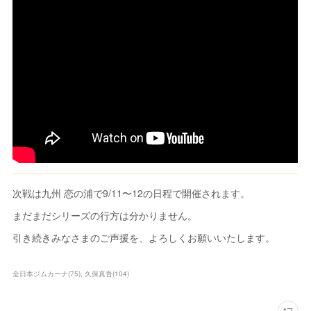
次戦は九州 恋の浦で9/11〜12の日程で開催されます。
まだまだシリーズの行方は分かりません。
引き続きみなさまのご声援を、よろしくお願いいたします。
全日本ジムカーナ
(
75
)
久保真吾
(
104
)