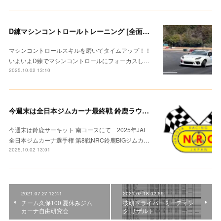
D練マシンコントロールトレーニング [全面散水路面](D練114)
マシンコントロールスキルを磨いてタイムアップ！！
いよいよD練でマシンコントロールにフォーカスし…
2025.10.02 13:10
今週末は全日本ジムカーナ最終戦 鈴鹿ラウンド
今週末は鈴鹿サーキット 南コースにて 2025年JAF
全日本ジムカーナ選手権 第8戦NRC鈴鹿BIGジムカ…
2025.10.02 13:01
2021.07.27 12:41
2021.07.18 02:59
チーム久保100 夏休みジム
技研ドライバーミーティン
カーナ自由研究会
グ リザルト