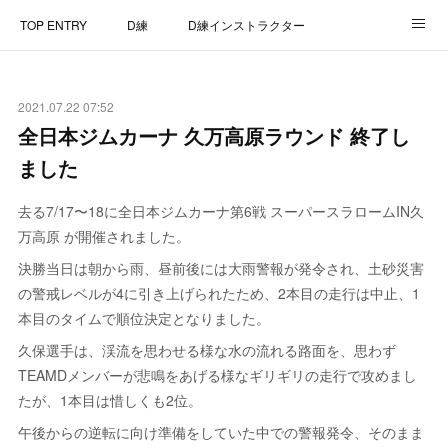
TOP ENTRY
D練
D練インストラクター
D練リザルト
Lap Recorder
SPECIAL THANKS
2021.07.22 07:52
CONTACT
全日本ジムカーナ 久万高原ラウンド 終了し
ました
去る7/17〜18に全日本ジムカーナ第6戦 スーパースラロームIN久
万高原 が開催されました。
決勝当日は朝から雨、昼前後には大雨警報が発令され、土砂災害
の警戒レベルが4に引き上げられたため、2本目の走行は中止、1
本目のタイムで順位決定となりました。
久保選手は、渓流を思わせる様な水の流れる路面を、思わず
TEAMDメンバーが悲鳴をあげる様なギリギリの走行で攻めまし
たが、1本目は惜しくも2位。
午後からの逆転に向け準備をしていた中での警報発令、そのまま