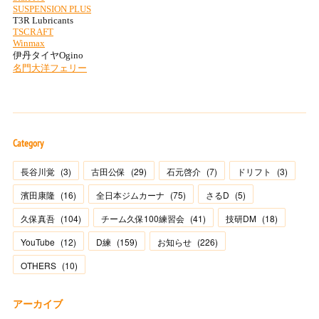
Category
長谷川覚
(
3
)
古田公保
(
29
)
石元啓介
(
7
)
ドリフト
(
3
)
濱田康隆
(
16
)
全日本ジムカーナ
(
75
)
さるD
(
5
)
久保真吾
(
104
)
チーム久保100練習会
(
41
)
技研DM
(
18
)
YouTube
(
12
)
D練
(
159
)
お知らせ
(
226
)
OTHERS
(
10
)
アーカイブ