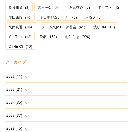
長谷川覚
(
3
)
古田公保
(
29
)
石元啓介
(
7
)
ドリフト
(
3
)
濱田康隆
(
16
)
全日本ジムカーナ
(
75
)
さるD
(
5
)
久保真吾
(
104
)
チーム久保100練習会
(
41
)
技研DM
(
18
)
YouTube
(
12
)
D練
(
159
)
お知らせ
(
226
)
OTHERS
(
10
)
アーカイブ
2026
(
11
)
(
2
)
2025
(
21
)
(
1
)
(
1
)
2024
(
35
)
(
3
)
(
1
)
(
3
)
2023
(
37
)
(
1
)
(
2
)
(
1
)
(
3
)
2022
(
45
)