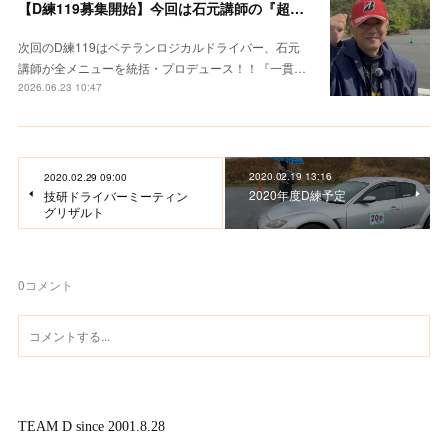
【D練119募集開始】今回は石元講師の『超集中レクチャー』
次回のD練119はベテランロジカルドライバー、石元
講師が全メニューを統括・プロデュース！！『一貫…
2026.06.23 10:47
2020.02.19 13:16
2020.02.29 09:00
2020年度D練予定
技研ドライバーミーティン
グリザルト
0
コメント