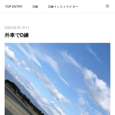
TOP ENTRY
D練
D練インストラクター
D練リザルト
Lap Recorder
SPECIAL THANKS
2020.02.25 10:11
CONTACT
外車でD練