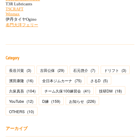
Category
長谷川覚
(
3
)
古田公保
(
29
)
石元啓介
(
7
)
ドリフト
(
3
)
濱田康隆
(
16
)
全日本ジムカーナ
(
75
)
さるD
(
5
)
久保真吾
(
104
)
チーム久保100練習会
(
41
)
技研DM
(
18
)
YouTube
(
12
)
D練
(
159
)
お知らせ
(
226
)
OTHERS
(
10
)
アーカイブ