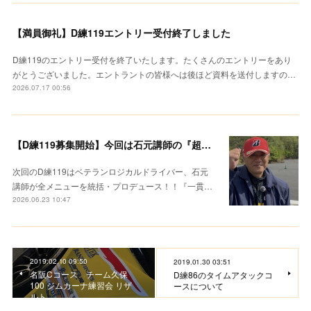
【満員御礼】D練119エントリー受付終了しました
D練119のエントリー受付を終了いたします。たくさんのエントリーをあり
がとうございました。エントラントの皆様へは後ほど資料を送付しますの…
2026.07.17 00:56
【D練119募集開始】今回は石元講師の『超集中レクチャー』
次回のD練119はベテランロジカルドライバー、石元
講師が全メニューを統括・プロデュース！！『一貫…
2026.06.23 10:47
2019.02.10 09:50
2019.01.30 03:51
名阪Cコース チーム久保
D練86のタイムアタックコ
100 ジムカーナ練習会 リザ
ースについて
ルト