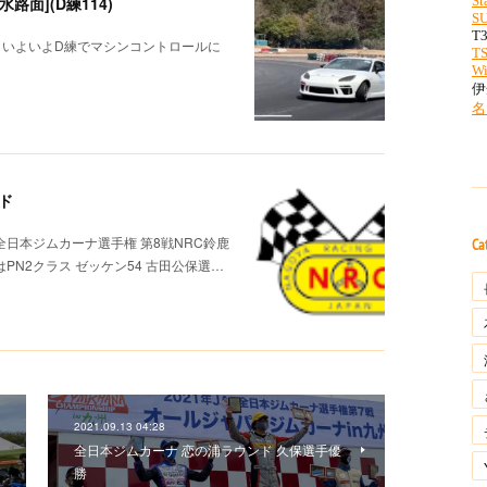
面](D練114)
！いよいよD練でマシンコントロールに
ド
全日本ジムカーナ選手権 第8戦NRC鈴鹿
Ca
はPN2クラス ゼッケン54 古田公保選…
2021.09.13 04:28
全日本ジムカーナ 恋の浦ラウンド 久保選手優
勝