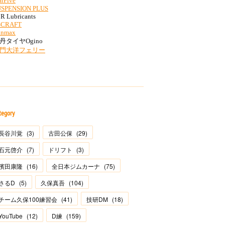
tegory
長谷川覚
(
3
)
古田公保
(
29
)
石元啓介
(
7
)
ドリフト
(
3
)
濱田康隆
(
16
)
全日本ジムカーナ
(
75
)
さるD
(
5
)
久保真吾
(
104
)
チーム久保100練習会
(
41
)
技研DM
(
18
)
YouTube
(
12
)
D練
(
159
)