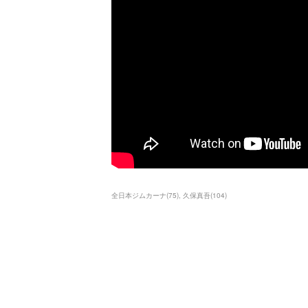
全日本ジムカーナ
(
75
)
久保真吾
(
104
)