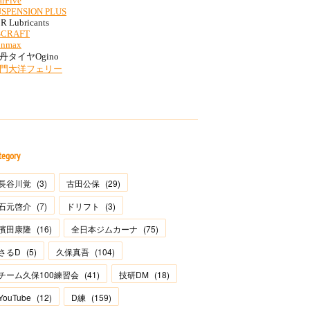
tegory
長谷川覚
(
3
)
古田公保
(
29
)
石元啓介
(
7
)
ドリフト
(
3
)
濱田康隆
(
16
)
全日本ジムカーナ
(
75
)
さるD
(
5
)
久保真吾
(
104
)
チーム久保100練習会
(
41
)
技研DM
(
18
)
YouTube
(
12
)
D練
(
159
)