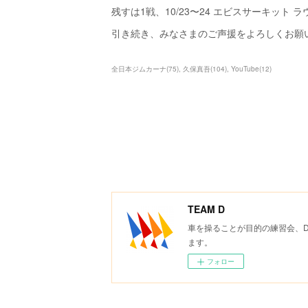
残すは1戦、10/23〜24 エビスサーキット 
引き続き、みなさまのご声援をよろしくお願
全日本ジムカーナ
(
75
)
久保真吾
(
104
)
YouTube
(
12
)
TEAM D
車を操ることが目的の練習会、
ます。
フォロー