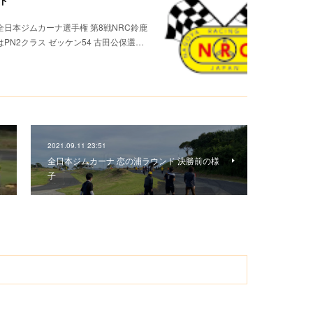
ド
全日本ジムカーナ選手権 第8戦NRC鈴鹿
はPN2クラス ゼッケン54 古田公保選…
2021.09.11 23:51
全日本ジムカーナ 恋の浦ラウンド 決勝前の様
子