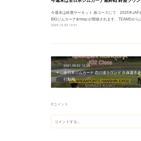
今週末は全日本ジムカーナ最終戦 鈴鹿ラウン
今週末は鈴鹿サーキット 南コースにて 2025年JAF
BIGジムカーナ&nbsp;が開催されます。TEAMDから
2025.10.02 13:01
2021.09.20 12:39
全日本ジムカーナ 恋の浦ラウンド 久保選手走
行動画
0
コメント