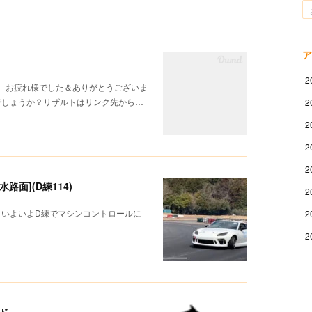
ア
2
様、お疲れ様でした＆ありがとうございま
でしょうか？リザルトはリンク先から…
2
2
2
2
面](D練114)
2
！いよいよD練でマシンコントロールに
2
2