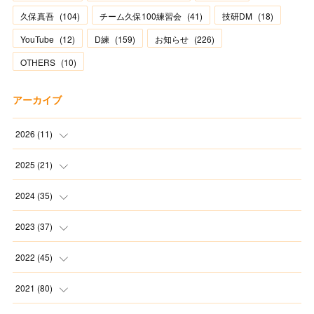
久保真吾
(
104
)
チーム久保100練習会
(
41
)
技研DM
(
18
)
YouTube
(
12
)
D練
(
159
)
お知らせ
(
226
)
OTHERS
(
10
)
アーカイブ
2026
(
11
)
(
2
)
2025
(
21
)
(
1
)
(
1
)
2024
(
35
)
(
3
)
(
1
)
(
3
)
2023
(
37
)
(
1
)
(
2
)
(
1
)
(
3
)
2022
(
45
)
(
3
)
(
1
)
(
1
)
(
4
)
(
2
)
2021
(
80
)
(
1
)
(
1
)
(
4
)