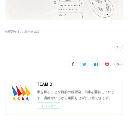
技研DM
(
18
)
お知らせ
(
226
)
TEAM D
車を操ることが目的の練習会、D練を開催していま
す。講師がいるから遠回りせずに上達できます。
フォロー