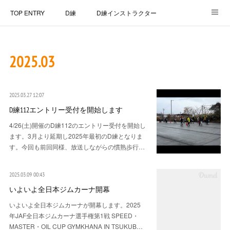
TOP ENTRY
D練
D練インストラクター
D練リザルト
Lap Recorder
SPECIAL THANKS
2025
.
03
CONTACT
2025.03.27 12:07
D練112エントリー受付を開始します
4/26(土)開催のD練112のエントリー受付を開始し
ます。3月より延期し2025年最初のD練となりま
す。今回も前回同様、放送しながらの慣熟歩行…
2025.03.09 00:43
いよいよ全日本ジムカーナ開幕
いよいよ全日本ジムカーナが開幕します。2025
年JAF全日本ジムカーナ選手権第1戦 SPEED・
MASTER・OIL CUP GYMKHANA IN TSUKUB…