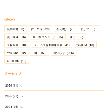
Category
長谷川覚
(
3
)
古田公保
(
29
)
石元啓介
(
7
)
ドリフト
(
3
)
濱田康隆
(
16
)
全日本ジムカーナ
(
75
)
さるD
(
5
)
久保真吾
(
104
)
チーム久保100練習会
(
41
)
技研DM
(
18
)
YouTube
(
12
)
D練
(
159
)
お知らせ
(
226
)
OTHERS
(
10
)
アーカイブ
2026
(
11
)
(
2
)
2025
(
21
)
(
1
)
(
1
)
2024
(
35
)