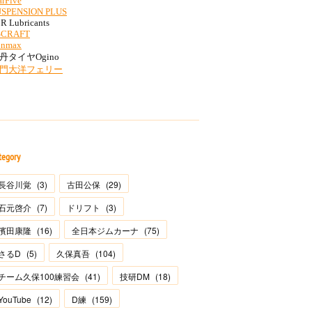
tegory
長谷川覚
(
3
)
古田公保
(
29
)
石元啓介
(
7
)
ドリフト
(
3
)
濱田康隆
(
16
)
全日本ジムカーナ
(
75
)
さるD
(
5
)
久保真吾
(
104
)
チーム久保100練習会
(
41
)
技研DM
(
18
)
YouTube
(
12
)
D練
(
159
)