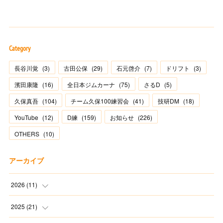
Category
長谷川覚
(
3
)
古田公保
(
29
)
石元啓介
(
7
)
ドリフト
(
3
)
濱田康隆
(
16
)
全日本ジムカーナ
(
75
)
さるD
(
5
)
久保真吾
(
104
)
チーム久保100練習会
(
41
)
技研DM
(
18
)
YouTube
(
12
)
D練
(
159
)
お知らせ
(
226
)
OTHERS
(
10
)
アーカイブ
2026
(
11
)
(
2
)
2025
(
21
)