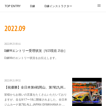
TOP ENTRY
D練
D練インストラクター
D練リザルト
Lap Recorder
SPECIAL THANKS
2022
.
09
CONTACT
2022.09.23 05:11
D練99エントリー受理状況［9/23現在 25台］
D練99のエントリー状況をお伝えします。
2022.09.21 09:32
【祝優勝】全日本第6戦岡山、第7戦九州…
皆様からお祝いの言葉をたくさんいただいており
ますが、去る9/17〜18に開催されました、全日本
ジムカーナ第7戦 ALL JAPAN GYMKHANA in …