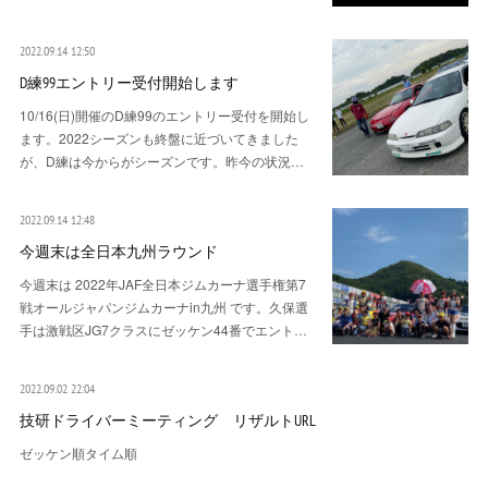
2022.09.14 12:50
D練99エントリー受付開始します
10/16(日)開催のD練99のエントリー受付を開始し
ます。2022シーズンも終盤に近づいてきました
が、D練は今からがシーズンです。昨今の状況…
2022.09.14 12:48
今週末は全日本九州ラウンド
今週末は 2022年JAF全日本ジムカーナ選手権第7
戦オールジャパンジムカーナin九州 です。久保選
手は激戦区JG7クラスにゼッケン44番でエント…
2022.09.02 22:04
技研ドライバーミーティング リザルトURL
ゼッケン順タイム順