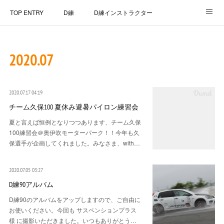
TOP ENTRY
D練
D練インストラクター
D練リザルト
Lap Recorder
SPECIAL THANKS
2020
.
07
CONTACT
2020.07.17 04:19
チーム久保100 夏休み避暑パイロン練習会
夏と言えば恒例となりつつあります、チーム久保
100練習会＠奥伊吹モーターパーク！！今年も久
保選手が企画してくれました。みなさま、with…
2020.07.05 03:27
D練90アルバム
D練90のアルバムをアップしますので、ご自由に
お使いください。今回も サスペンションプラス
様 に撮影いただきました。いつもありがとう…