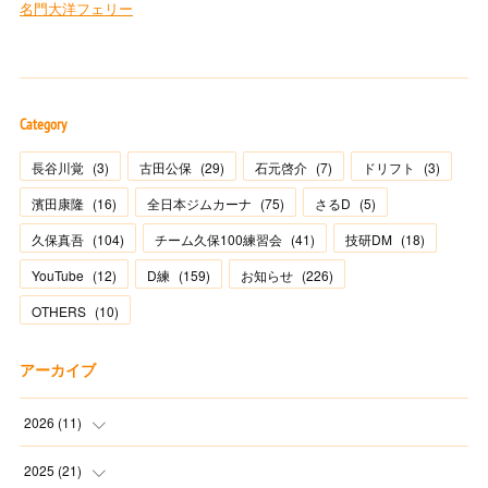
Category
長谷川覚
(
3
)
古田公保
(
29
)
石元啓介
(
7
)
ドリフト
(
3
)
濱田康隆
(
16
)
全日本ジムカーナ
(
75
)
さるD
(
5
)
久保真吾
(
104
)
チーム久保100練習会
(
41
)
技研DM
(
18
)
YouTube
(
12
)
D練
(
159
)
お知らせ
(
226
)
OTHERS
(
10
)
アーカイブ
2026
(
11
)
(
2
)
2025
(
21
)