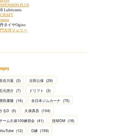
tegory
長谷川覚
(
3
)
古田公保
(
29
)
石元啓介
(
7
)
ドリフト
(
3
)
濱田康隆
(
16
)
全日本ジムカーナ
(
75
)
さるD
(
5
)
久保真吾
(
104
)
チーム久保100練習会
(
41
)
技研DM
(
18
)
YouTube
(
12
)
D練
(
159
)