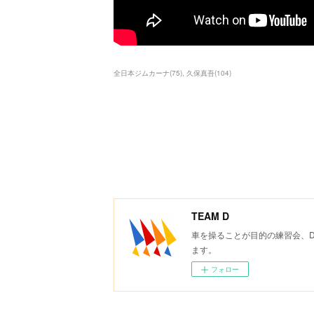
全日本ジムカーナ
(
75
)
久保真吾
(
104
)
TEAM D
車を操ることが目的の練習会、
ます。
フォロー