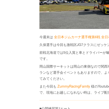
今週末は
全日本ジムカーナ選手権第6戦 全日
久保選手は今回も激戦区JG7クラスにゼッケ
前戦北海道では5位入賞と車とドライバーが
です。
岡山国際サーキットは岡山の東側なので関西
ランなど選手会イベントもありますので、よ
てみてください。
また今回も
ZummyRacingFamily
様のYout
で、現地にお越しになれない時は、ライブ配
■公開練習第1ヒート