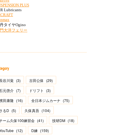
tegory
長谷川覚
(
3
)
古田公保
(
29
)
石元啓介
(
7
)
ドリフト
(
3
)
濱田康隆
(
16
)
全日本ジムカーナ
(
75
)
さるD
(
5
)
久保真吾
(
104
)
チーム久保100練習会
(
41
)
技研DM
(
18
)
YouTube
(
12
)
D練
(
159
)