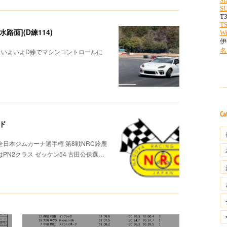
面](D練114)
！いよいよD練でマシンコントロールに
Ca
ド
全日本ジムカーナ選手権 第8戦NRC鈴鹿
はPN2クラス ゼッケン54 古田公保選…