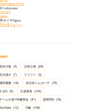
tegory
長谷川覚
(
3
)
古田公保
(
29
)
石元啓介
(
7
)
ドリフト
(
3
)
濱田康隆
(
16
)
全日本ジムカーナ
(
75
)
さるD
(
5
)
久保真吾
(
104
)
チーム久保100練習会
(
41
)
技研DM
(
18
)
YouTube
(
12
)
D練
(
159
)