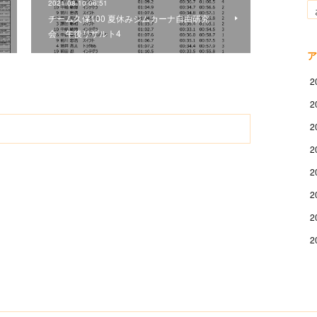
2021.08.10 06:51
チーム久保100 夏休みジムカーナ自由研究
会 午後リザルト4
ア
2
2
2
2
2
2
2
2