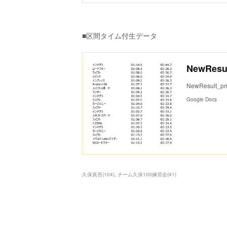
■区間タイム付生データ
NewResu
NewResult_pm
Google Docs
久保真吾
(
104
)
チーム久保100練習会
(
41
)