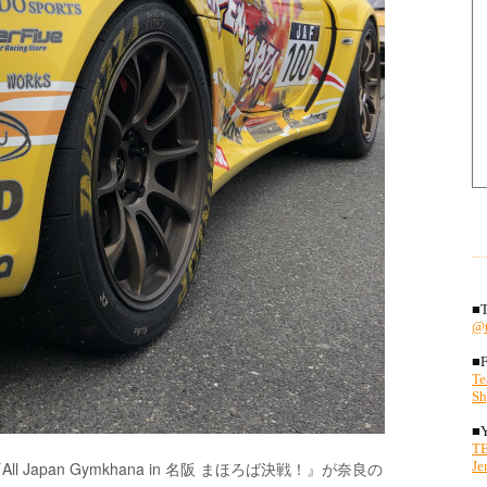
apan Gymkhana in 名阪 まほろば決戦！』が奈良の