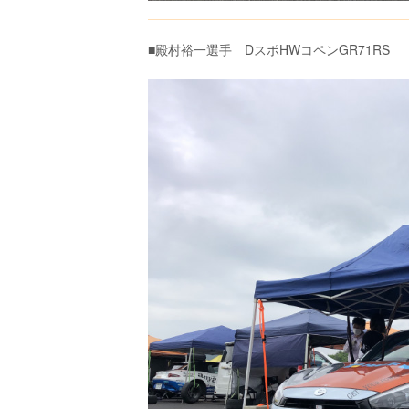
■殿村裕一選手 DスポHWコペンGR71RS