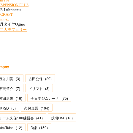
tegory
長谷川覚
(
3
)
古田公保
(
29
)
石元啓介
(
7
)
ドリフト
(
3
)
濱田康隆
(
16
)
全日本ジムカーナ
(
75
)
さるD
(
5
)
久保真吾
(
104
)
チーム久保100練習会
(
41
)
技研DM
(
18
)
YouTube
(
12
)
D練
(
159
)