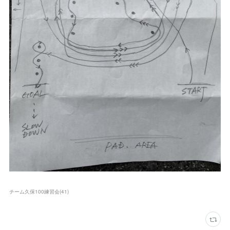
チーム久保100練習会
(
41
)