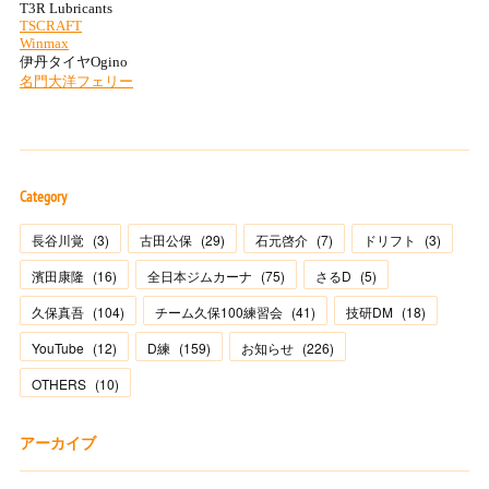
Category
長谷川覚
(
3
)
古田公保
(
29
)
石元啓介
(
7
)
ドリフト
(
3
)
濱田康隆
(
16
)
全日本ジムカーナ
(
75
)
さるD
(
5
)
久保真吾
(
104
)
チーム久保100練習会
(
41
)
技研DM
(
18
)
YouTube
(
12
)
D練
(
159
)
お知らせ
(
226
)
OTHERS
(
10
)
アーカイブ