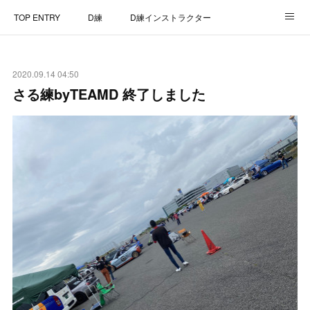
TOP ENTRY
D練
D練インストラクター
D練リザルト
Lap Recorder
SPECIAL THANKS
2020.09.14 04:50
CONTACT
さる練byTEAMD 終了しました