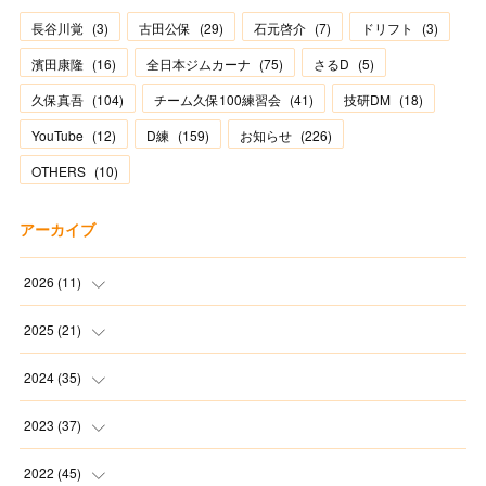
長谷川覚
(
3
)
古田公保
(
29
)
石元啓介
(
7
)
ドリフト
(
3
)
濱田康隆
(
16
)
全日本ジムカーナ
(
75
)
さるD
(
5
)
久保真吾
(
104
)
チーム久保100練習会
(
41
)
技研DM
(
18
)
YouTube
(
12
)
D練
(
159
)
お知らせ
(
226
)
OTHERS
(
10
)
アーカイブ
2026
(
11
)
(
2
)
2025
(
21
)
(
1
)
(
1
)
2024
(
35
)
(
3
)
(
1
)
(
3
)
2023
(
37
)
(
1
)
(
2
)
(
1
)
(
3
)
2022
(
45
)