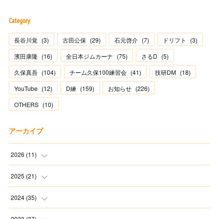
Category
長谷川覚
(
3
)
古田公保
(
29
)
石元啓介
(
7
)
ドリフト
(
3
)
濱田康隆
(
16
)
全日本ジムカーナ
(
75
)
さるD
(
5
)
久保真吾
(
104
)
チーム久保100練習会
(
41
)
技研DM
(
18
)
YouTube
(
12
)
D練
(
159
)
お知らせ
(
226
)
OTHERS
(
10
)
アーカイブ
2026
(
11
)
(
2
)
2025
(
21
)
(
1
)
(
1
)
2024
(
35
)
(
3
)
(
1
)
(
3
)
2023
(
37
)