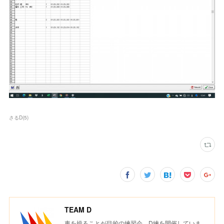
さるD
(
5
)
TEAM D
車を操ることが目的の練習会、D練を開催していま